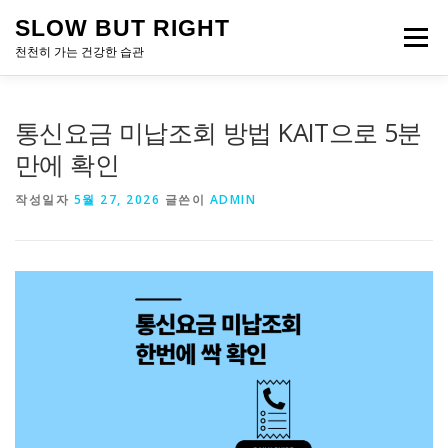
내
SLOW BUT RIGHT
용
메뉴
으
천천히 가는 건강한 습관
로
바
로
통신요금 미납조회 방법 KAIT으로 5분
가
기
만에 확인
작성일자
5월 27, 2026
글쓴이
ADMIN