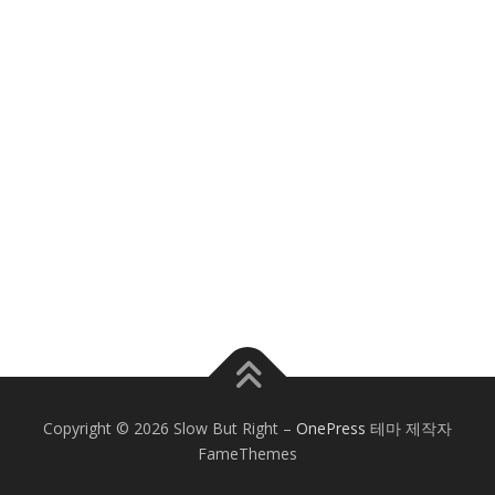
Copyright © 2026 Slow But Right
–
OnePress
테마 제작자
FameThemes