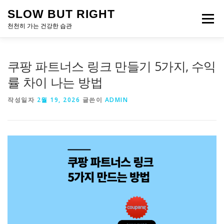
내
SLOW BUT RIGHT
용
메뉴
으
천천히 가는 건강한 습관
로
바
로
쿠팡 파트너스 링크 만들기 5가지, 수익
가
기
률 차이 나는 방법
작성일자
2월 19, 2026
글쓴이
ADMIN