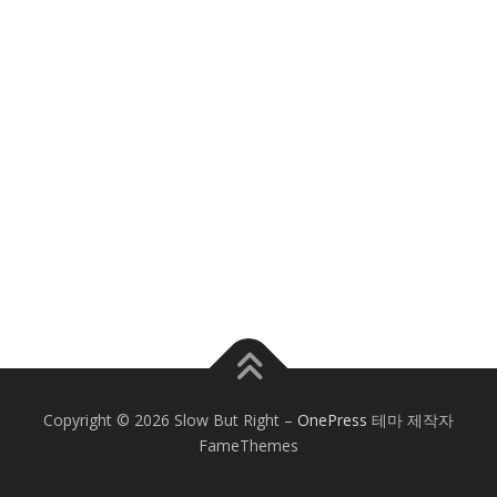
Copyright © 2026 Slow But Right
–
OnePress
테마 제작자
FameThemes