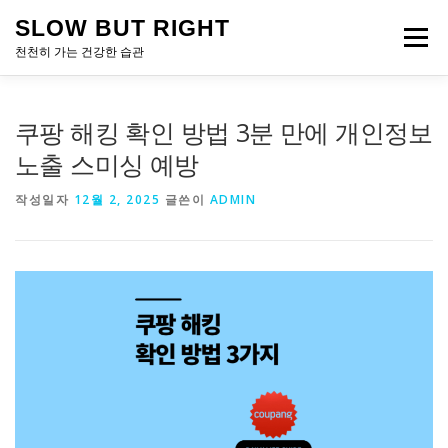
내
SLOW BUT RIGHT
용
메뉴
으
천천히 가는 건강한 습관
로
바
로
쿠팡 해킹 확인 방법 3분 만에 개인정보
가
기
노출 스미싱 예방
작성일자
12월 2, 2025
글쓴이
ADMIN