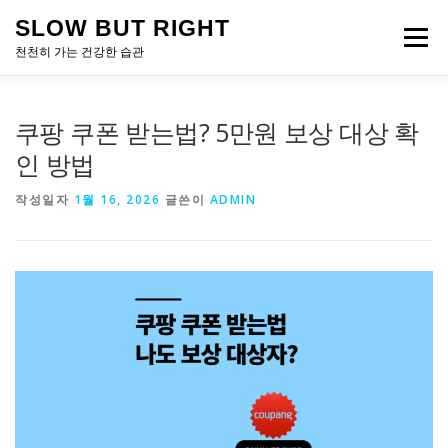
내
SLOW BUT RIGHT
용
메뉴
으
천천히 가는 건강한 습관
로
바
로
쿠팡 쿠폰 받는법? 5만원 보상 대상 확
가
기
인 방법
작성일자
1월 16, 2026
글쓴이
ADMIN