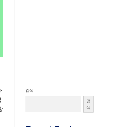
저
검색
잘
검
색
황