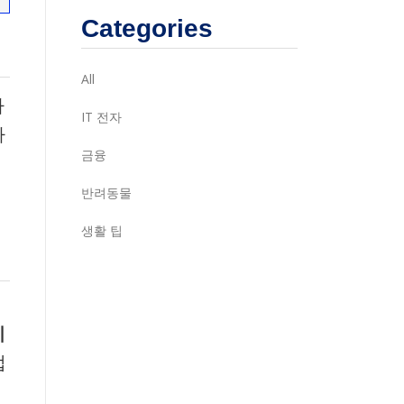
Categories
All
다
IT 전자
하
금융
반려동물
생활 팁
세
이
업