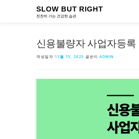
내
SLOW BUT RIGHT
용
천천히 가는 건강한 습관
으
로
바
로
신용불량자 사업자등록 
가
기
작성일자
11월 15, 2025
글쓴이
ADMIN