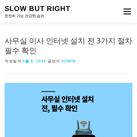
내
SLOW BUT RIGHT
용
메뉴
으
천천히 가는 건강한 습관
로
바
로
사무실 이사 인터넷 설치 전 3가지 절차
가
기
필수 확인
작성일자
5월 8, 2026
글쓴이
ADMIN