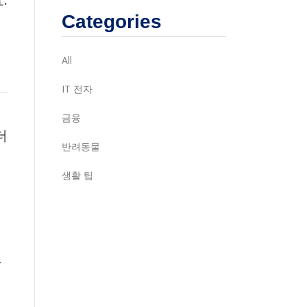
Categories
All
IT 전자
금융
더
반려동물
생활 팁
라