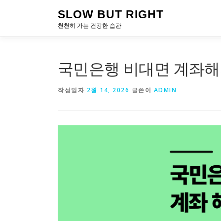
내
SLOW BUT RIGHT
용
천천히 가는 건강한 습관
으
로
바
로
국민은행 비대면 계좌해지
가
기
작성일자
2월 14, 2026
글쓴이
ADMIN