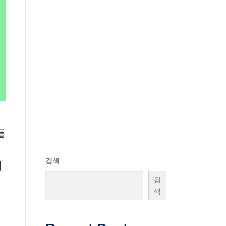
플
니
검색
계
검
색
있