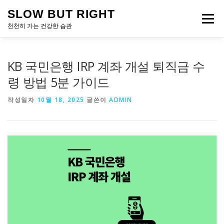
내
SLOW BUT RIGHT
용
메뉴
으
천천히 가는 건강한 습관
로
바
로
KB 국민은행 IRP 계좌 개설 퇴직금 수
가
기
령 방법 5분 가이드
작성일자
10월 18, 2025
글쓴이
ADMIN