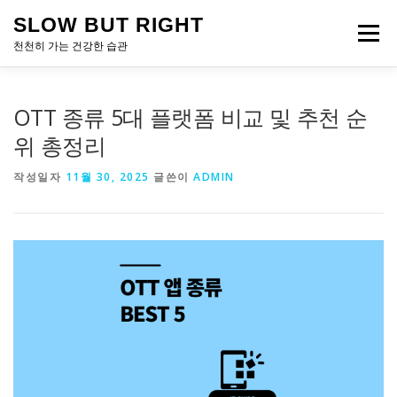
내
SLOW BUT RIGHT
용
메뉴
으
천천히 가는 건강한 습관
로
바
로
OTT 종류 5대 플랫폼 비교 및 추천 순
가
기
위 총정리
작성일자
11월 30, 2025
글쓴이
ADMIN