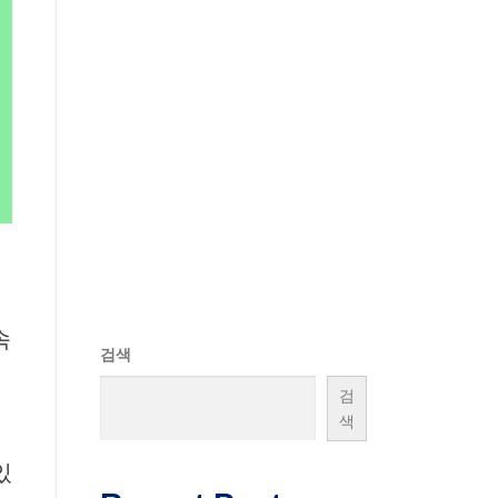
속
검색
검
색
있