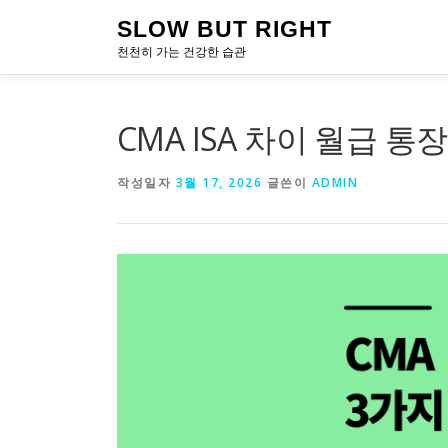
내
SLOW BUT RIGHT
용
천천히 가는 건강한 습관
으
로
바
로
CMA ISA 차이 월급 통
가
기
작성일자
3월 17, 2026
글쓴이
ADMIN