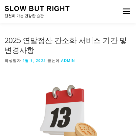
내
SLOW BUT RIGHT
용
메뉴
으
천천히 가는 건강한 습관
로
바
로
2025 연말정산 간소화 서비스 기간 및
가
기
변경사항
작성일자
1월 9, 2025
글쓴이
ADMIN