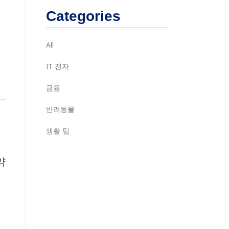
Categories
All
IT 전자
금융
반려동물
고
생활 팁
약