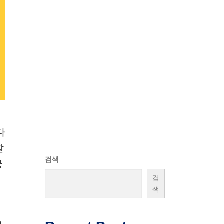
다
할
검색
궁
검
색
0