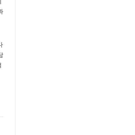
이
과
이
다
담
적