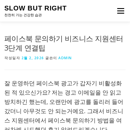
내
SLOW BUT RIGHT
용
메뉴
으
천천히 가는 건강한 습관
로
바
로
페이스북 문의하기 비즈니스 지원센터
가
기
3단계 연결팁
작성일자
2월 2, 2026
글쓴이
ADMIN
잘 운영하던 페이스북 광고가 갑자기 비활성화
된 적 있으신가요? 저는 경고 이메일을 안 읽고
방치하긴 했는데, 오랜만에 광고를 돌리러 들어
갔더니 아무것도 안 되는거예요. 그래서 비즈니
스 지원센터에서 페이스북 문의하기 방법을 여
러차례 시도했던 후기 알려드리겠습니다.