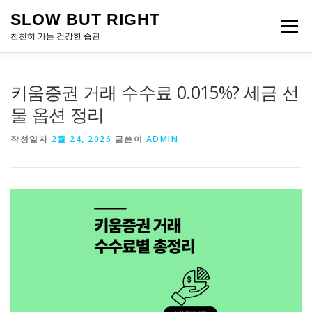
내
SLOW BUT RIGHT
용
메뉴
으
천천히 가는 건강한 습관
로
바
로
키움증권 거래 수수료 0.015%? 세금 선
가
기
물 옵션 정리
작성일자
2월 24, 2026
글쓴이
ADMIN