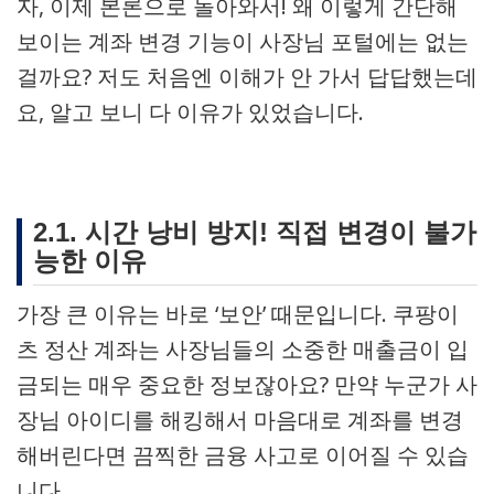
자, 이제 본론으로 돌아와서! 왜 이렇게 간단해
보이는 계좌 변경 기능이 사장님 포털에는 없는
걸까요? 저도 처음엔 이해가 안 가서 답답했는데
요, 알고 보니 다 이유가 있었습니다.
2.1. 시간 낭비 방지! 직접 변경이 불가
능한 이유
가장 큰 이유는 바로 ‘보안’ 때문입니다. 쿠팡이
츠 정산 계좌는 사장님들의 소중한 매출금이 입
금되는 매우 중요한 정보잖아요? 만약 누군가 사
장님 아이디를 해킹해서 마음대로 계좌를 변경
해버린다면 끔찍한 금융 사고로 이어질 수 있습
니다.