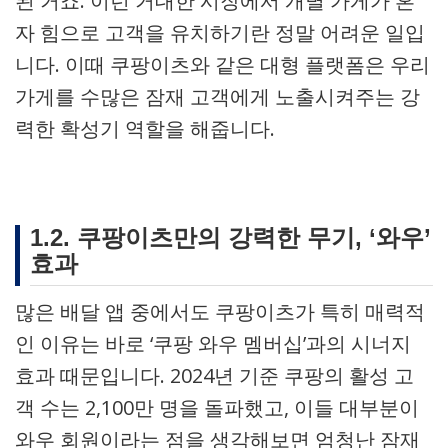
된 거죠. 이런 거대한 시장에서 개별 가게가 혼
자 힘으로 고객을 유치하기란 정말 어려운 일입
니다. 이때 쿠팡이츠와 같은 대형 플랫폼은 우리
가게를 수많은 잠재 고객에게 노출시켜주는 강
력한 확성기 역할을 해줍니다.
1.2. 쿠팡이츠만의 강력한 무기, ‘와우’
효과
많은 배달 앱 중에서도 쿠팡이츠가 특히 매력적
인 이유는 바로 ‘쿠팡 와우 멤버십’과의 시너지
효과 때문입니다. 2024년 기준 쿠팡의 활성 고
객 수는 2,100만 명을 돌파했고, 이들 대부분이
와우 회원이라는 점을 생각해보면 엄청난 잠재