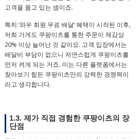
고객을 품고 있는 셈이죠.
특히 ‘와우 회원 무료 배달’ 혜택이 시작된 이후,
저희 가게도 쿠팡이츠를 통한 주문이 체감상
20% 이상 늘어난 것 같아요. 고객 입장에서는
배달비 부담이 없으니 자연스럽게 쿠팡이츠를
먼저 켜게 되는 거죠. 이는 다른 플랫폼에서는
찾아보기 힘든 쿠팡이츠만의 강력한 경쟁력이
라고 생각합니다.
1.3. 제가 직접 경험한 쿠팡이츠의 장
단점