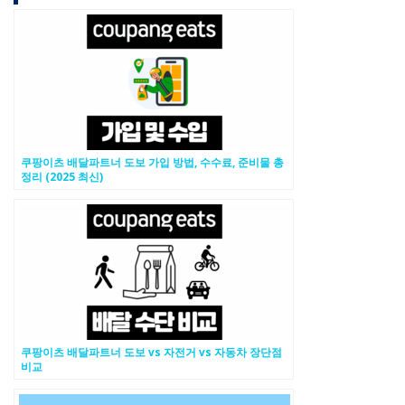
쿠팡이츠 배달파트너 도보 가입 방법, 수수료, 준비물 총
정리 (2025 최신)
쿠팡이츠 배달파트너 도보 vs 자전거 vs 자동차 장단점
비교