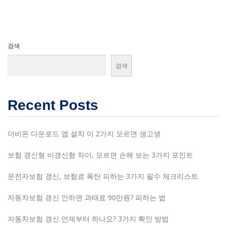
검색
검색
Recent Posts
더비온 다운로드 앱 설치 이 2가지 모르면 생고생
보험 갱신형 비갱신형 차이, 모르면 손해 보는 3가지 포인트
운전자보험 갱신, 보험료 폭탄 피하는 3가지 필수 체크리스트
자동차보험 갱신 안하면 과태료 90만원? 피하는 법
자동차보험 갱신 언제부터 하나요? 3가지 확인 방법