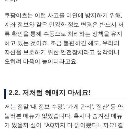
쿠팡이츠는 이런 사고를 미연에 방지하기 위해,
계좌 정보와 같은 민감한 정보 변경은 반드시 서
류 확인을 통해 수동으로 처리하는 정책을 유지
하고 있는 것이죠. 조금 불편하긴 해도, 우리의
자산을 보호하기 위한 안전장치라고 생각하니
오히려 마음이 놓이더라고요.
2.2. 저처럼 헤매지 마세요!
저는 정말 ‘내 정보 수정’, ‘가게 관리’, ‘정산’ 등 안
눌러본 메뉴가 없었습니다. 혹시나 숨겨진 메뉴
가 있을까 싶어 FAQ까지 다 읽어봤다니까요! 결