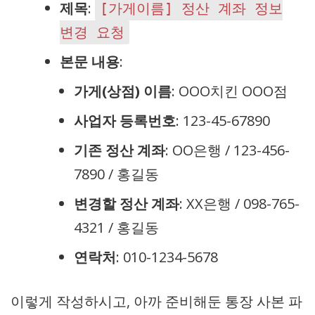
제목
:
[가게이름] 정산 계좌 정보
변경 요청
본문 내용
:
가게(상점) 이름
: OOO치킨 OOO점
사업자 등록번호
: 123-45-67890
기존 정산 계좌
: OO은행 / 123-456-
7890 / 홍길동
변경할 정산 계좌
: XX은행 / 098-765-
4321 / 홍길동
연락처
: 010-1234-5678
이렇게 작성하시고, 아까 준비해둔 통장 사본 파