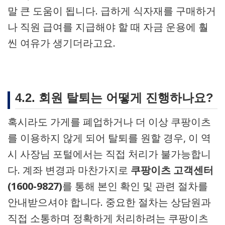
말 큰 도움이 됩니다. 급하게 식자재를 구매하거
나 직원 급여를 지급해야 할 때 자금 운용에 훨
씬 여유가 생기더라고요.
4.2. 회원 탈퇴는 어떻게 진행하나요?
혹시라도 가게를 폐업하거나 더 이상 쿠팡이츠
를 이용하지 않게 되어 탈퇴를 원할 경우, 이 역
시 사장님 포털에서는 직접 처리가 불가능합니
다. 계좌 변경과 마찬가지로
쿠팡이츠 고객센터
(1600-9827)
를 통해 본인 확인 및 관련 절차를
안내받으셔야 합니다. 중요한 절차는 상담원과
직접 소통하며 정확하게 처리하려는 쿠팡이츠