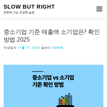
내
SLOW BUT RIGHT
용
메뉴
으
천천히 가는 건강한 습관
로
바
로
중소기업 기준 매출액 소기업은? 확인
가
기
방법 2025
작성일자
11월 11, 2025
글쓴이
ADMIN