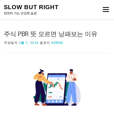
내
SLOW BUT RIGHT
용
메뉴
으
천천히 가는 건강한 습관
로
바
로
주식 PBR 뜻 모르면 낭패보는 이유
가
기
작성일자
2월 1, 2025
글쓴이
ADMIN