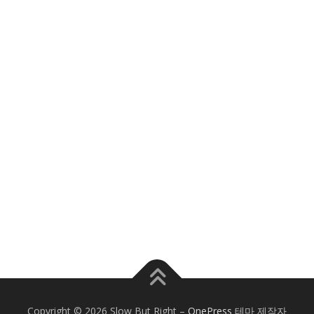
Copyright © 2026 Slow But Right
–
OnePress
테마 제작자