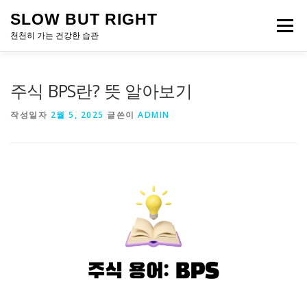
내
SLOW BUT RIGHT
용
메뉴
으
천천히 가는 건강한 습관
로
바
로
주식 BPS란? 뜻 알아보기
가
기
작성일자
2월 5, 2025
글쓴이
ADMIN