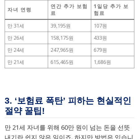
연간 추가 보험
1일당 추가 보
자녀 연령
료
험료
만 31세
39,195원
107원
만 26세
158,175원
433원
만 24세
247,965원
679원
만 21세
615,465원
1,686원
3. ‘보험료 폭탄’ 피하는 현실적인
절약 꿀팁!
만 21세 자녀를 위해 60만 원이 넘는 돈을 선뜻
내기란 쉽지 않은 일이죠. 하지만 방법은 있습니