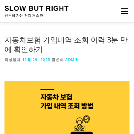
내
SLOW BUT RIGHT
용
메뉴
으
천천히 가는 건강한 습관
로
바
로
자동차보험 가입내역 조회 이력 3분 만
가
기
에 확인하기
작성일자
12월 29, 2025
글쓴이
ADMIN