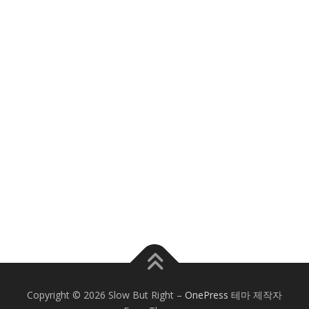
Copyright © 2026 Slow But Right
–
OnePress
테마 제작자