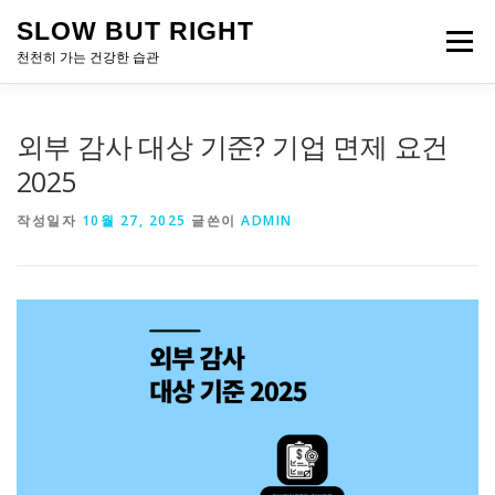
내
SLOW BUT RIGHT
용
메뉴
으
천천히 가는 건강한 습관
로
바
로
외부 감사 대상 기준? 기업 면제 요건
가
기
2025
작성일자
10월 27, 2025
글쓴이
ADMIN