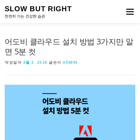
내
SLOW BUT RIGHT
용
메뉴
으
천천히 가는 건강한 습관
로
바
로
어도비 클라우드 설치 방법 3가지만 알
가
기
면 5분 컷
작성일자
3월 3, 2026
글쓴이
ADMIN