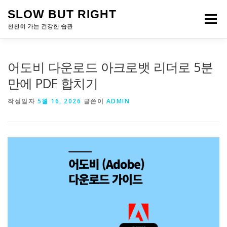
내
SLOW BUT RIGHT
용
메뉴
으
천천히 가는 건강한 습관
로
바
로
어도비 다운로드 아크로뱃 리더로 5분
가
기
만에 PDF 합치기
작성일자
5월 16, 2026
글쓴이
ADMIN