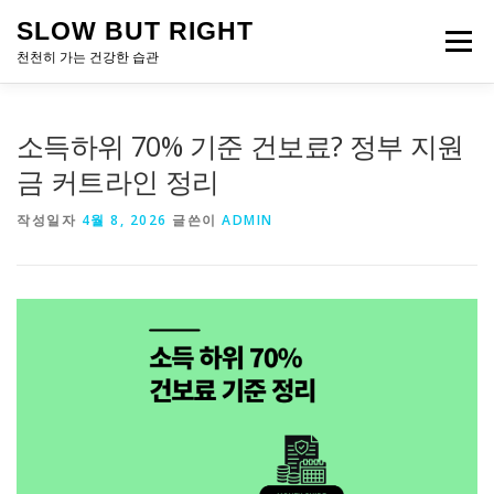
내
SLOW BUT RIGHT
용
메뉴
으
천천히 가는 건강한 습관
로
바
로
소득하위 70% 기준 건보료? 정부 지원
가
기
금 커트라인 정리
작성일자
4월 8, 2026
글쓴이
ADMIN