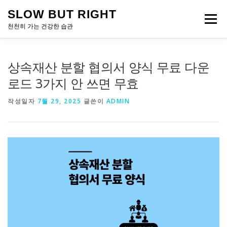
내
SLOW BUT RIGHT
용
메뉴
으
천천히 가는 건강한 습관
로
바
로
상속재산 분할 협의서 양식 무료 다운
가
기
로드 3가지 안 쓰면 무효
작성일자
7월 29, 2025
글쓴이
ADMIN