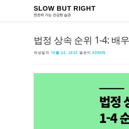
내
SLOW BUT RIGHT
용
천천히 가는 건강한 습관
으
로
바
로
법정 상속 순위 1-4: 
가
기
작성일자
10월 24, 2025
글쓴이
ADMIN