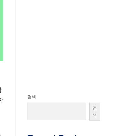
참
검색
하
검
색
서