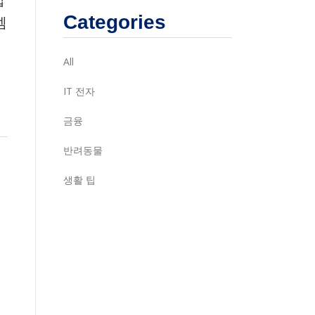
Categories
셈
All
IT 전자
금융
반려동물
생활 팁
우