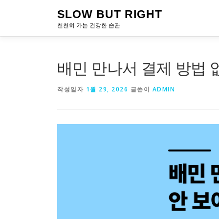
내
SLOW BUT RIGHT
용
천천히 가는 건강한 습관
으
로
바
로
배민 만나서 결제 방법 
가
기
작성일자
1월 29, 2026
글쓴이
ADMIN