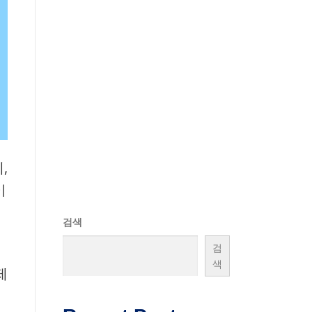
,
이
검색
검
색
제
게