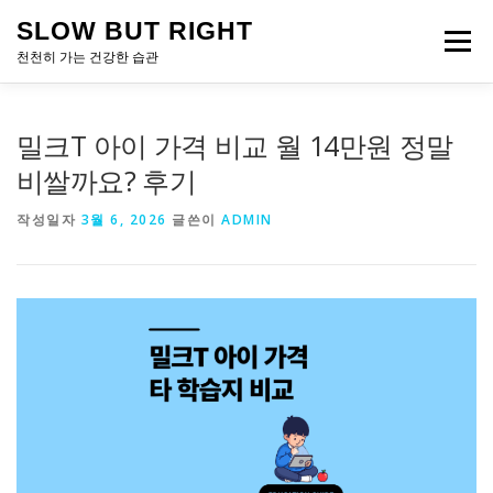
내
SLOW BUT RIGHT
용
메뉴
으
천천히 가는 건강한 습관
로
바
로
밀크T 아이 가격 비교 월 14만원 정말
가
기
비쌀까요? 후기
작성일자
3월 6, 2026
글쓴이
ADMIN