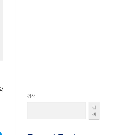
작
검색
검
색