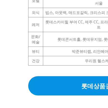
호텔
서울
외식
빕스, 아웃백, 매드포갈릭, 크리스피 
롯데스카이힐 부여 CC, 제주 CC, 프
레저
트
문화/
롯데콘서트홀, 롯데뮤지엄, 
예술
뷰티
박준뷰티랩, 리안헤어
건강
우리원 헬스
롯데상품권