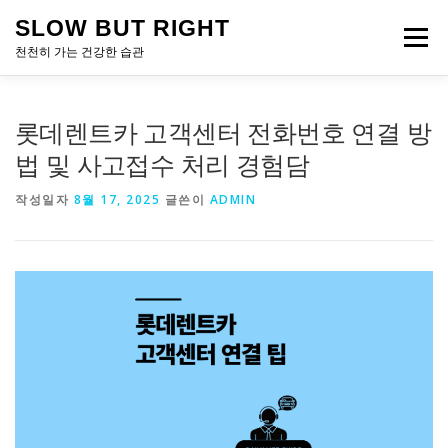
내
SLOW BUT RIGHT
용
메뉴
으
천천히 가는 건강한 습관
로
바
로
롯데렌트카 고객센터 전화번호 연결 방
가
기
법 및 사고접수 처리 경험담
작성일자
8월 17, 2025
글쓴이
ADMIN