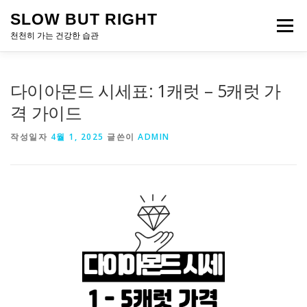
내
SLOW BUT RIGHT
용
메뉴
으
천천히 가는 건강한 습관
로
바
로
다이아몬드 시세표: 1캐럿 – 5캐럿 가
가
기
격 가이드
작성일자
4월 1, 2025
글쓴이
ADMIN