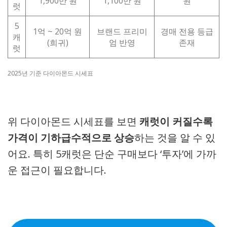
1,900만 원
1,100만 원
원
럿
5
1억 ~ 20억 원
브랜드 프리미
경매 전용 등급
캐
(희귀)
엄 반영
존재
럿
2025년 기준 다이아몬드 시세표
위 다이아몬드 시세표를 보면
캐럿이 커질수록
가격이 기하급수적으로 상승
하는 것을 알 수 있
어요. 특히 5캐럿은 단순 구매보다 ‘투자’에 가까
운 접근이 필요합니다.