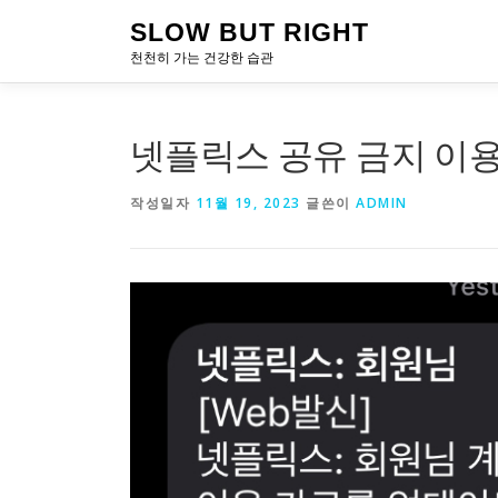
내
SLOW BUT RIGHT
용
천천히 가는 건강한 습관
으
로
바
로
넷플릭스 공유 금지 이용
가
기
작성일자
11월 19, 2023
글쓴이
ADMIN