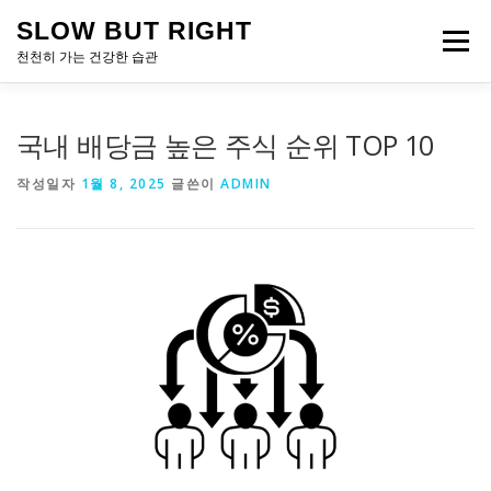
내
SLOW BUT RIGHT
용
메뉴
으
천천히 가는 건강한 습관
로
바
로
국내 배당금 높은 주식 순위 TOP 10
가
기
작성일자
1월 8, 2025
글쓴이
ADMIN