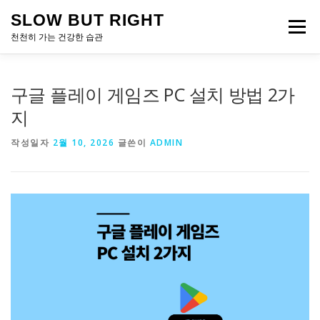
내
SLOW BUT RIGHT
용
메뉴
으
천천히 가는 건강한 습관
로
바
로
구글 플레이 게임즈 PC 설치 방법 2가
가
기
지
작성일자
2월 10, 2026
글쓴이
ADMIN