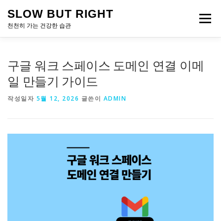
내
SLOW BUT RIGHT
용
메뉴
으
천천히 가는 건강한 습관
로
바
로
구글 워크 스페이스 도메인 연결 이메
가
기
일 만들기 가이드
작성일자
5월 12, 2026
글쓴이
ADMIN