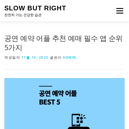
내
SLOW BUT RIGHT
용
메뉴
으
천천히 가는 건강한 습관
로
바
로
공연 예약 어플 추천 예매 필수 앱 순위
가
기
5가지
작성일자
11월 10, 2025
글쓴이
ADMIN