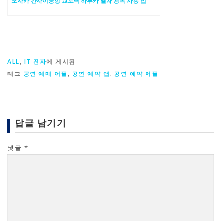
오사카 간사이공항 교토역 하루카 열차 왕복 사용 법
ALL
,
IT 전자
에 게시됨
태그
공연 예매 어플
,
공연 예약 앱
,
공연 예약 어플
답글 남기기
댓글
*