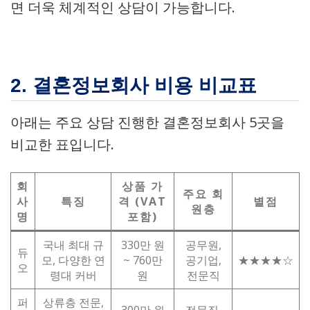
면 더욱 체계적인 상담이 가능합니다.
2. 결혼정보회사 비용 비교표
아래는 주요 상담 진행한 결혼정보회사 5곳을
비교한 표입니다.
회
상품 가
주요 회
사
특징
격 (VAT
별점
원층
명
포함)
국내 최대 규
330만 원
공무원,
듀
모, 다양한 연
~ 760만
공기업,
★★★★☆
오
령대 커버
원
전문직
퍼
상류층 전문,
300만 원
전문직,