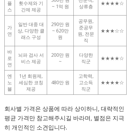
플
횟수제와 기
★★★★☆
~ 1억 원
상류층
스
간제 제공
공무원,
일반 대중 대
290만 원
가
준공무
상, 다양한 클
~ 620만
★★★☆☆
연
원, 전문
래스 구성
원
직
바
뇌파 검사 서
200만 원
다양한
로
★★★★☆
비스 제공
~
직군
연
엔
1년 회원제,
고학력,
노
세심한 코칭
480만 원
고소득
★★★★☆
블
제공
직군
회사별 가격은 상품에 따라 상이하니, 대략적인
평균 가격만 참고해주시길 바라며, 별점은 지극
히 개인적인 소견입니다.