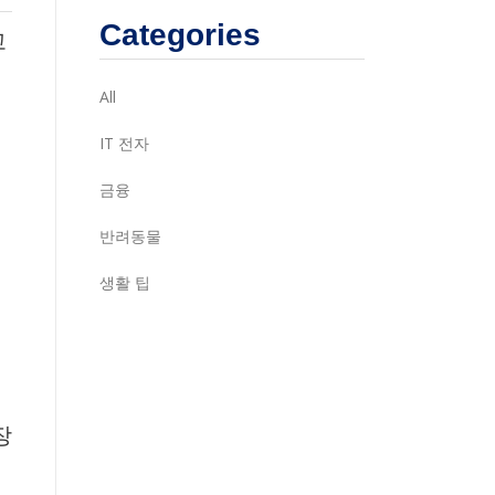
Categories
고
All
데
IT 전자
금융
반려동물
생활 팁
장