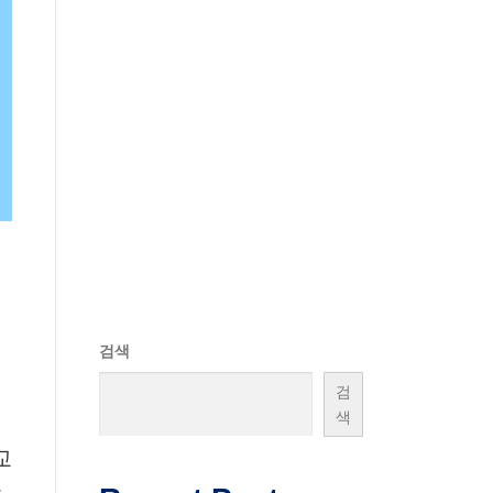
검색
검
색
교
방