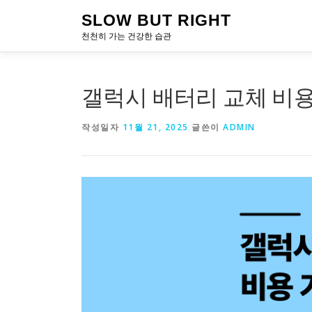
내
SLOW BUT RIGHT
용
천천히 가는 건강한 습관
으
로
바
로
갤럭시 배터리 교체 비용
가
기
작성일자
11월 21, 2025
글쓴이
ADMIN