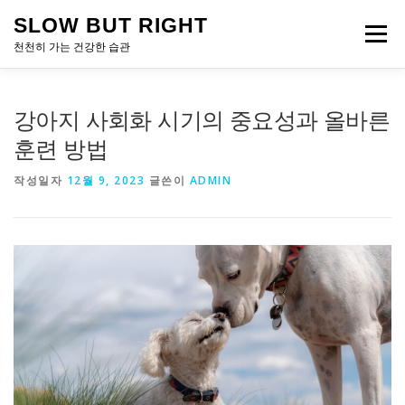
내
SLOW BUT RIGHT
용
메뉴
으
천천히 가는 건강한 습관
로
바
로
강아지 사회화 시기의 중요성과 올바른
가
기
훈련 방법
작성일자
12월 9, 2023
글쓴이
ADMIN