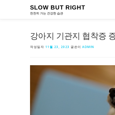
내
SLOW BUT RIGHT
용
천천히 가는 건강한 습관
으
로
바
로
강아지 기관지 협착증 증상
가
기
작성일자
11월 23, 2023
글쓴이
ADMIN