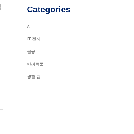
켁
Categories
All
IT 전자
금융
반려동물
니
생활 팁