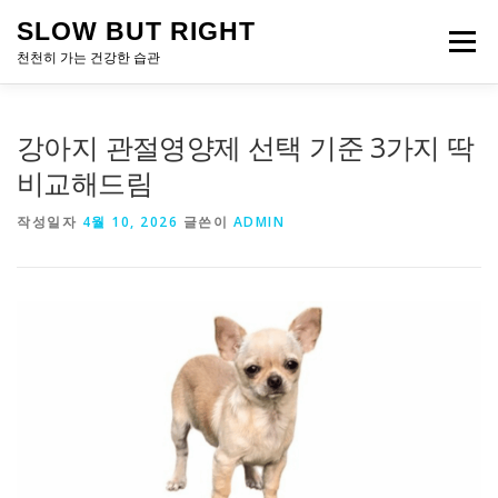
내
SLOW BUT RIGHT
용
메뉴
으
천천히 가는 건강한 습관
로
바
로
강아지 관절영양제 선택 기준 3가지 딱
가
기
비교해드림
작성일자
4월 10, 2026
글쓴이
ADMIN