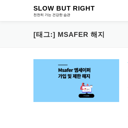
내
SLOW BUT RIGHT
용
천천히 가는 건강한 습관
으
로
바
[태그:]
MSAFER 해지
로
가
기