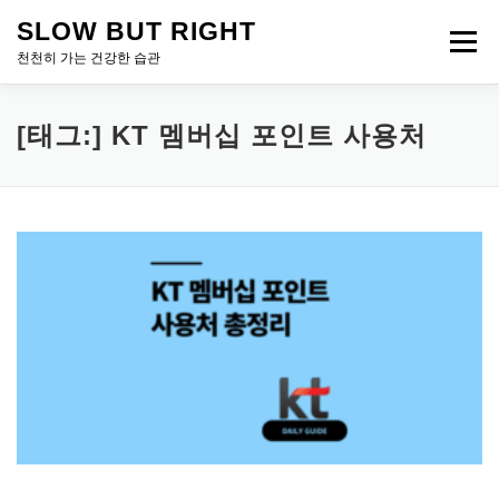
내
SLOW BUT RIGHT
용
메뉴
으
천천히 가는 건강한 습관
로
바
로
[태그:]
KT 멤버십 포인트 사용처
가
기