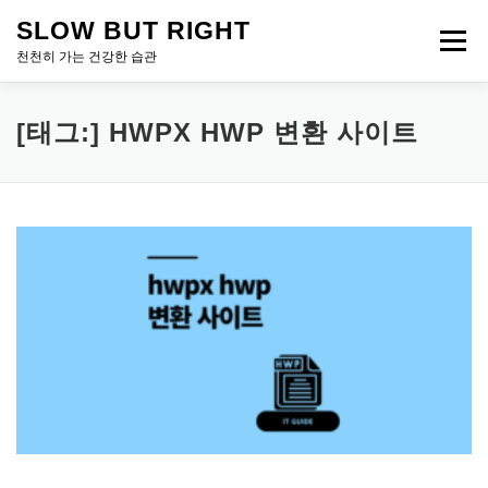
내
SLOW BUT RIGHT
용
메뉴
으
천천히 가는 건강한 습관
로
바
로
[태그:]
HWPX HWP 변환 사이트
가
기