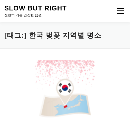
내
SLOW BUT RIGHT
용
메뉴
으
천천히 가는 건강한 습관
로
바
로
[태그:]
한국 벚꽃 지역별 명소
가
기