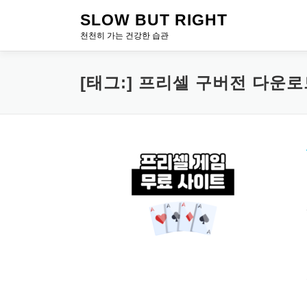
내
SLOW BUT RIGHT
용
천천히 가는 건강한 습관
으
로
바
[태그:]
프리셀 구버전 다운로
로
가
기