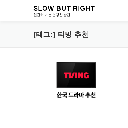
내
SLOW BUT RIGHT
용
천천히 가는 건강한 습관
으
로
바
[태그:]
티빙 추천
로
가
기