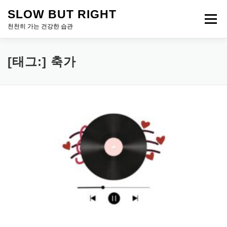
내
SLOW BUT RIGHT
용
메뉴
으
천천히 가는 건강한 습관
로
바
로
[태그:]
축가
가
기