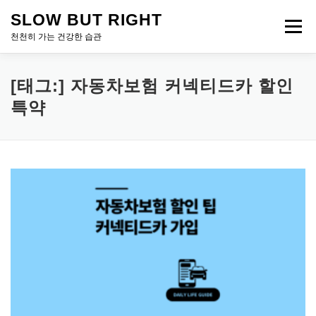
내
SLOW BUT RIGHT
용
메뉴
으
천천히 가는 건강한 습관
로
바
로
[태그:]
자동차보험 커넥티드카 할인
가
특약
기