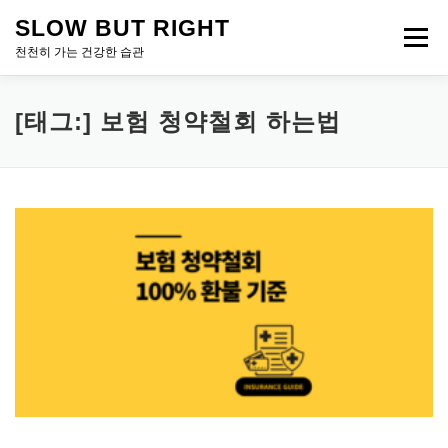
내
SLOW BUT RIGHT
용
메뉴
으
천천히 가는 건강한 습관
로
바
로
[태그:]
보험 청약철회 하는법
가
기